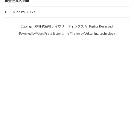
■会社案内図■
TEL:0299-89-7089
Copyright © 株式会社レイワリーディングス All Rights Reserved.
Powered by
WordPress
&
Lightning Theme
by Vektor,Inc. technology.