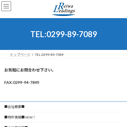
コ
ナ
ン
ビ
テ
ゲ
ン
ー
ツ
シ
へ
ョ
TEL:0299-89-7089
ス
ン
キ
に
ッ
移
プ
動
トップページ
TEL:0299-89-7089
お気軽にお問合わせ下さい。
FAX:0299-94-7849
■会社概要■
■物件情報■NEW！