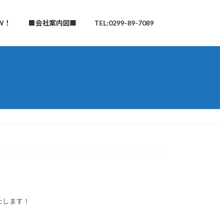
W！
■会社案内図■
TEL:0299-89-7089
たします！