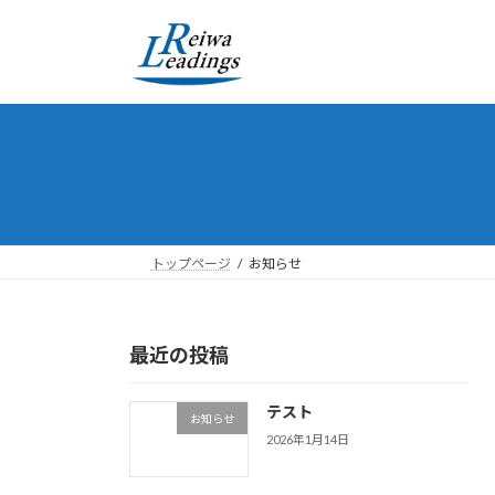
コ
ナ
ン
ビ
テ
ゲ
ン
ー
ツ
シ
へ
ョ
ス
ン
キ
に
ッ
移
プ
動
トップページ
お知らせ
最近の投稿
テスト
お知らせ
2026年1月14日